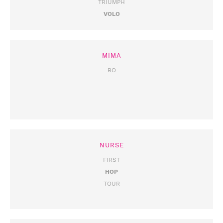
TRIUMPH
VOLO
MIMA
BO
NURSE
FIRST
HOP
TOUR