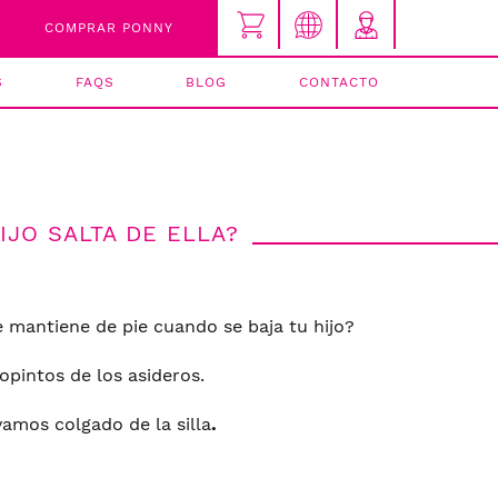
COMPRAR PONNY
S
FAQS
BLOG
CONTACTO
N EL CARRITO.
CASTELLANO
 de usuario o dirección de correo
CATALÀ
ENGLISH
seña
IJO SALTA DE ELLA?
e mantiene de pie cuando se baja tu hijo?
pintos de los asideros.
vamos colgado de la silla
.