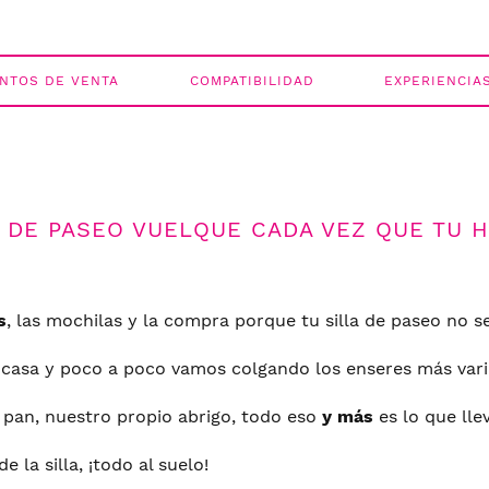
NTOS DE VENTA
COMPATIBILIDAD
EXPERIENCIA
NO HAY PRODUCTOS E
Nombre
Contra
 DE PASEO VUELQUE CADA VEZ QUE TU H
s
, las mochilas y la compra porque tu silla de paseo no s
asa y poco a poco vamos colgando los enseres más vario
l pan, nuestro propio abrigo, todo eso
y más
es lo que lle
 la silla, ¡todo al suelo!