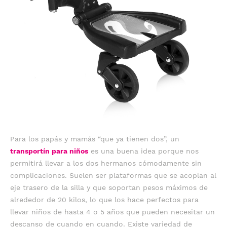
Para los papás y mamás “que ya tienen dos”, un
transportín para niños
es una buena idea porque nos
permitirá llevar a los dos hermanos cómodamente sin
complicaciones. Suelen ser plataformas que se acoplan al
eje trasero de la silla y que soportan pesos máximos de
alrededor de 20 kilos, lo que los hace perfectos para
llevar niños de hasta 4 o 5 años que pueden necesitar un
descanso de cuando en cuando. Existe variedad de