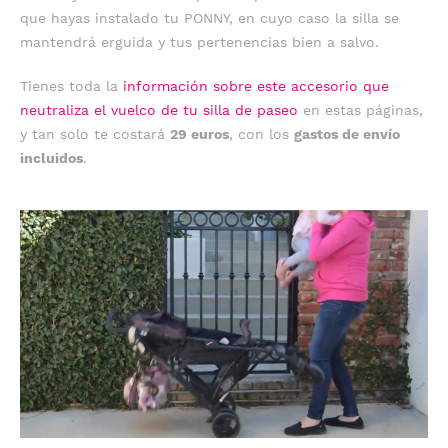
que hayas instalado tu PONNY, en cuyo caso la silla se
mantendrá erguida y tus pertenencias bien a salvo.
Tienes toda la
información sobre este accesorio que
neutraliza el vuelco de tu silla de paseo
en estas páginas,
y tan solo te costará
29 euros
, con los
gastos de envío
incluidos
.