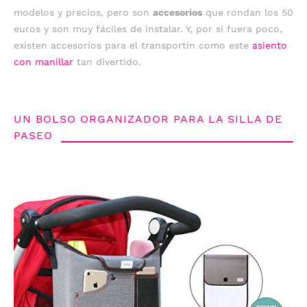
modelos y precios, pero son
accesorios
que rondan los 50
euros y son muy fáciles de instalar. Y, por si fuera poco,
existen accesorios para el transportín como este
asiento
con manillar
tan divertido.
UN BOLSO ORGANIZADOR PARA LA SILLA DE
PASEO