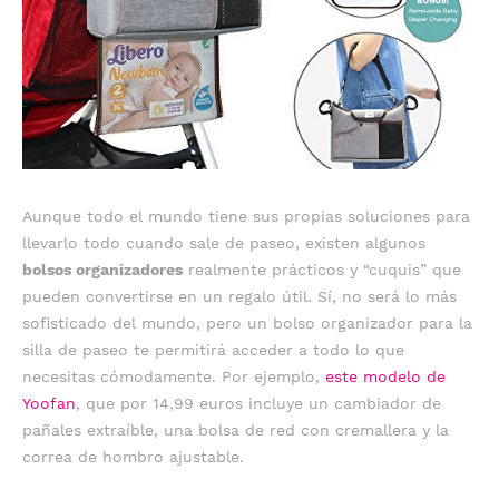
Aunque todo el mundo tiene sus propias soluciones para
llevarlo todo cuando sale de paseo, existen algunos
bolsos organizadores
realmente prácticos y “cuquis” que
pueden convertirse en un regalo útil. Sí, no será lo más
sofisticado del mundo, pero un bolso organizador para la
silla de paseo te permitirá acceder a todo lo que
necesitas cómodamente. Por ejemplo,
este modelo de
Yoofan
, que por 14,99 euros incluye un cambiador de
pañales extraíble, una bolsa de red con cremallera y la
correa de hombro ajustable.